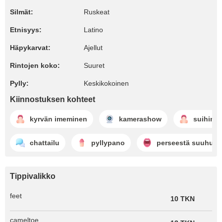
Silmät:
Ruskeat
Etnisyys:
Latino
Häpykarvat:
Ajellut
Rintojen koko:
Suuret
Pylly:
Keskikokoinen
Kiinnostuksen kohteet
kyrvän imeminen
kamerashow
suihinot
chattailu
pyllypano
perseestä suuhun
Tippivalikko
feet
10 TKN
cameltoe